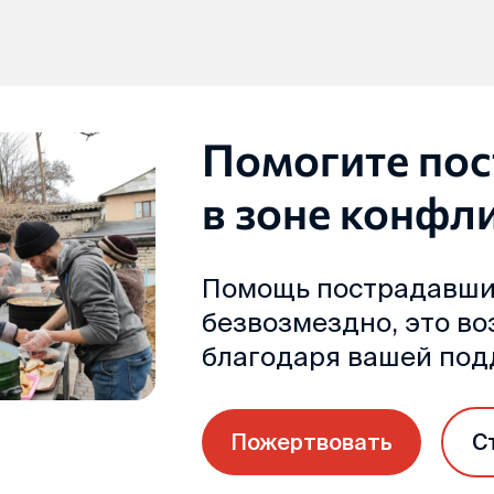
Помогите по
в зоне конфл
Помощь пострадавши
безвозмездно, это в
благодаря вашей по
Пожертвовать
С