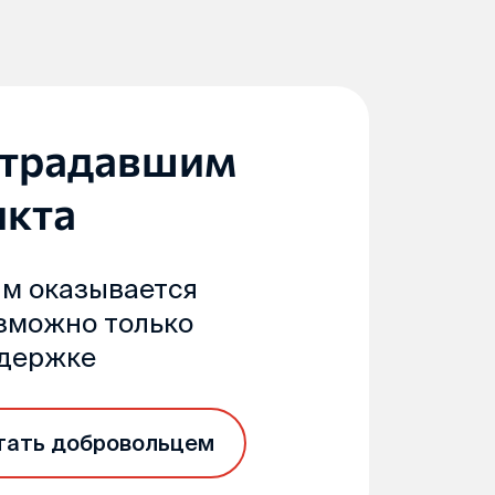
страдавшим
икта
м оказывается
озможно только
ддержке
тать добровольцем