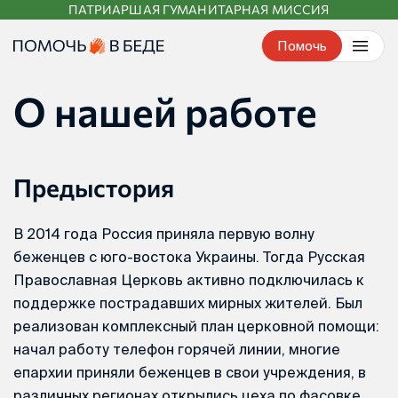
ПАТРИАРШАЯ ГУМАНИТАРНАЯ МИССИЯ
Перейти
к
Помочь
контенту
О нашей работе
Предыстория
В 2014 года Россия приняла первую волну
беженцев с юго-востока Украины. Тогда Русская
Православная Церковь активно подключилась к
поддержке пострадавших мирных жителей. Был
реализован комплексный план церковной помощи:
начал работу телефон горячей линии, многие
епархии приняли беженцев в свои учреждения, в
различных регионах открылись цеха по фасовке